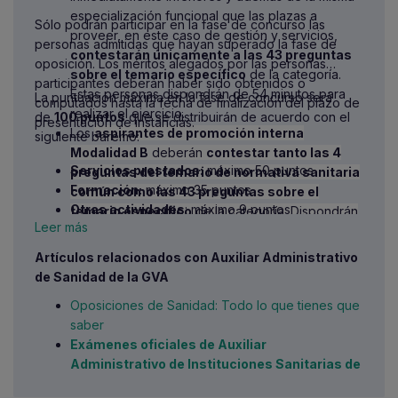
especialización funcional que las plazas a
Sólo podrán participar en la fase de concurso las
proveer, en este caso de gestión y servicios,
personas admitidas que hayan superado la fase de
contestarán únicamente a las 43 preguntas
oposición. Los méritos alegados por las personas
sobre el temario específico
de la categoría.
participantes deberán haber sido obtenidos o
Estas personas dispondrán de 54 minutos para
La puntuación máxima en la fase de concurso será
computados hasta la fecha de finalización del plazo de
realizar el ejercicio.
de
100 puntos
que se distribuirán de acuerdo con el
presentación de instancias.
Los
aspirantes de promoción interna
siguiente baremo:
Modalidad B
deberán
contestar tanto las 4
Servicios prestados:
máximo 50 puntos
preguntas del temario de normativa sanitaria
Formación:
máximo 35 puntos
común como las 43 preguntas sobre el
Otras actividades
: máximo 9 puntos
temario específico
de la categoría. Dispondrán
Leer más
Conocimientos de valenciano:
máximo de 6
de 59 minutos para responder al total de las 47
puntos
preguntas.
Artículos relacionados con Auxiliar Administrativo
Calificación:
de Sanidad de la GVA
Para el personal del turno de promoción
Oposiciones de Sanidad: Todo lo que tienes que
interna Modalidad A
, cada contestación
saber
válida recibirá una valoración de 3,489
Exámenes oficiales de Auxiliar
puntos. Se restará 1,163 puntos por cada
Administrativo de Instituciones Sanitarias de
una de las respuestas incorrectas y se
la GVA
dejarán sin valorar las preguntas no