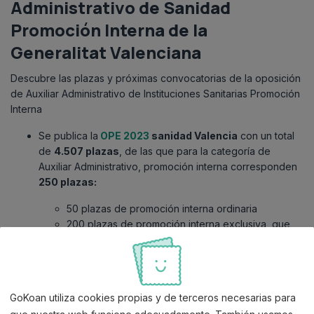
Administrativo de Sanidad
Promoción Interna de la
Generalitat Valenciana
Descubre las plazas y próximas convocatorias de la oposición
de Auxiliar Administrativo de Instituciones Sanitarias Promoción
Interna
Se publica la
OPE 2023
sanidad Valencia
con un total
de
4.507 plazas
, de las que para la categoría de
Auxiliar Administrativo, promoción interna corresponden
250 plazas:
50 plazas de promoción interna ordinaria
200 plazas de promoción interna exclusiva, que
no se acumularán a otros sistemas si quedasen
vacantes
Por otro lado, en la
OEP 2024
se incluyen 51 plazas de
GoKoan utiliza cookies propias y de terceros necesarias para
promoción interna.