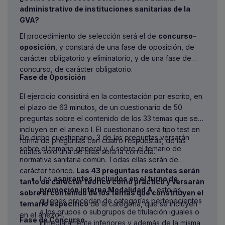
Tener el título de Graduado en Educación
administrativo de instituciones sanitarias de la
Secundaria Obligatoria o equivalente.
GVA?
Poseer las capacidades y aptitudes físicas y
El procedimiento de selección será el de
concurso-
psíquicas que sean necesarias para el
oposición
, y constará de una fase de oposición, de
desempeño de las correspondientes funciones o
carácter obligatorio y eliminatorio, y de una fase de
tareas.
concurso, de carácter obligatorio.
No hallarse inhabilitado para el ejercicio de las
Fase de Oposición
funciones públicas.
No haber sido separado mediante expediente
El ejercicio consistirá en la contestación por escrito, en
disciplinario de cualquier Administración Pública.
el plazo de 63 minutos, de un cuestionario de 50
No estar inhabilitado absoluto o especial para
preguntas sobre el contenido de los 33 temas que se
empleos o cargos públicos por resolución
incluyen en el anexo I. El cuestionario será tipo test en
judicial.
De dicho cuestionario, 3 de las preguntas versarán
forma de preguntas con cuatro respuestas, de las
Podrán optar al turno de personas con
sobre el temario general y 4 sobre el temario de
cuales solo una de ellas será la correcta.
diversidad funcional aquellas personas
normativa sanitaria común. Todas ellas serán de
aspirantes, que cumpliendo los requisitos
carácter teórico.
Las 43 preguntas restantes serán
Los
aspirantes incluidos en el turno de
anteriores, posean una diversidad funcional de
tanto de carácter teórico como práctico y versarán
promoción interna Modalidad A
, esto es,
grado igual o superior al 33%.
sobre el contenido de los temas que constituyen el
quienes procedan de categorías pertenecientes
temario específico
de la categoría, que se incluyen
a los grupos o subgrupos de titulación iguales o
en el anexo I.
Fase de Concurso
inmediatamente inferiores y además de la misma