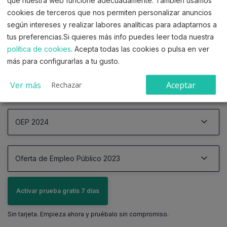
que nuestra web funcione adecuadamente. También usamos
cookies de terceros que nos permiten personalizar anuncios
Se ha publicado también la
OEP de 2025 con las
según intereses y realizar labores analíticas para adaptarnos a
siguientes plazas
tus preferencias.Si quieres más info puedes leer toda nuestra
206 plazas de turno libre
política de cookies
. Acepta todas las cookies o pulsa en ver
más para configurarlas a tu gusto.
Ver más
Aceptar
Rechazar
OEP 2025
31/12/2025
OEP 2024
OEP 2025
206 plazas
Ver documento oficial
30/12/2024
Oferta de Empleo Público 2023
OEP 2024
51 plazas
Ver documento oficial
21/12/2023
Activar prueba gratis 7 días
OEP 2023
250 plazas
Sin tarjeta. Empieza ahora y pruébalo sin compromiso.
Ver documento oficial