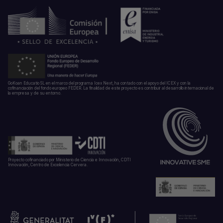
GoKoan Educatio SL en el marco del programa Icex Next, ha contado con el apoyo del ICEX y con la
cofinanciación del fondo europeo FEDER. La finalidad de este proyecto es contribuir al desarrollo internacional de
la empresa y de su entorno.
Proyecto cofinanciado por Ministerio de Ciencia e Innovación, CDTI
Innovación, Centro de Excelencia Cervera.