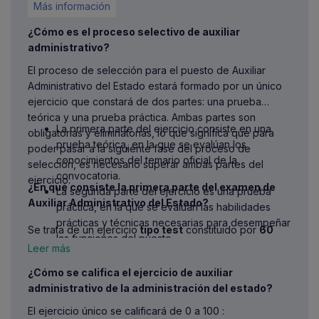
Más información
¿Cómo es el proceso selectivo de auxiliar
administrativo?
El proceso de selección para el puesto de Auxiliar
Administrativo del Estado estará formado por un único
ejercicio que constará de dos partes: una prueba
teórica y una prueba práctica. Ambas partes son
La primera parte del ejercicio consiste en una
obligatorias y eliminatorias, lo que significa que para
prueba teórica, en la que se evalúan los
poder pasar a la siguiente fase del proceso de
conocimientos del temario oficial de la
selección, es necesario superar ambas partes del
convocatoria.
ejercicio:
¿En qué consiste la primera parte del examen de
La segunda parte del ejercicio es una prueba
Auxiliar Administrativo del Estado?
práctica, en la que se evalúan las habilidades
prácticas y técnicas necesarias para desempeñar
Se trata de un ejercicio
tipo test
constituido por
60
las funciones del puesto.
preguntas
, de las cuales,
30 formarán parte de las
Leer más
materias del bloque I
(Organización Pública) y las
30
¿Cómo se califica el ejercicio de auxiliar
restantes
tendrán un
carácter psicotécnico
con el
administrativo de la administración del estado?
fin de evaluar aptitudes administrativas, numéricas y
verbales propias de las tareas desempeñadas por el
El ejercicio único se calificará de 0 a 100 :