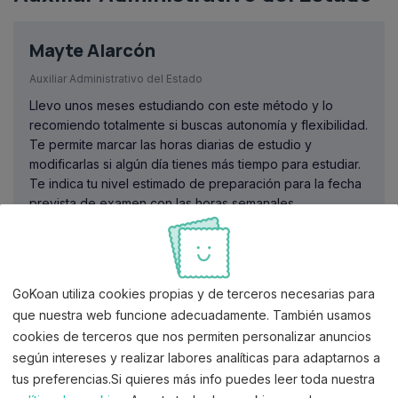
Mayte Alarcón
Auxiliar Administrativo del Estado
Llevo unos meses estudiando con este método y lo
recomiendo totalmente si buscas autonomía y flexibilidad.
Te permite marcar las horas diarias de estudio y
modificarlas si algún día tienes más tiempo para estudiar.
Te indica tu nivel estimado de preparación para la fecha
prevista de examen con las horas semanales
planificadas, así ves si son suficientes o debes
aumentarlas. Todos los días tienes repaso tanto de los
temas que estás estudiando como de anteriores y han
añadido como mejora una IA para las dudas diarias del
GoKoan utiliza cookies propias y de terceros necesarias para
temario o puedes contactar por correo electrónico.
que nuestra web funcione adecuadamente. También usamos
cookies de terceros que nos permiten personalizar anuncios
según intereses y realizar labores analíticas para adaptarnos a
tus preferencias.Si quieres más info puedes leer toda nuestra