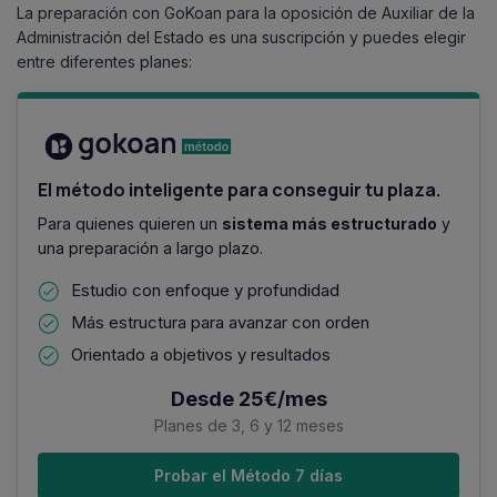
Ver documento oficial
Ver documento oficial
La preparación con GoKoan para la oposición de Auxiliar de la
Administración del Estado es una suscripción y puedes elegir
18/10/2024
entre diferentes planes:
23/05/2026
18/07/2023
Listados provisionales
Examen
Listas definitivas
Ver documento oficial
Ver documento oficial
Ver documento oficial
14/12/2024
17/09/2023
Examen
El método inteligente para conseguir tu plaza.
Examen
Para quienes quieren un
sistema más estructurado
y
una preparación a largo plazo.
24/03/2025
18/12/2023
Aprobados ejercicio único
Aprobados 1er ejercicio
Estudio con enfoque y profundidad
Ver documento oficial
Ver documento oficial
Más estructura para avanzar con orden
Orientado a objetivos y resultados
31/07/2025
12/03/2024
Relación definitiva de aprobados
Aprobados en el proceso selectivo
Desde 25€/mes
Ver documento oficial
Ver documento oficial
Planes de 3, 6 y 12 meses
Probar el Método 7 días