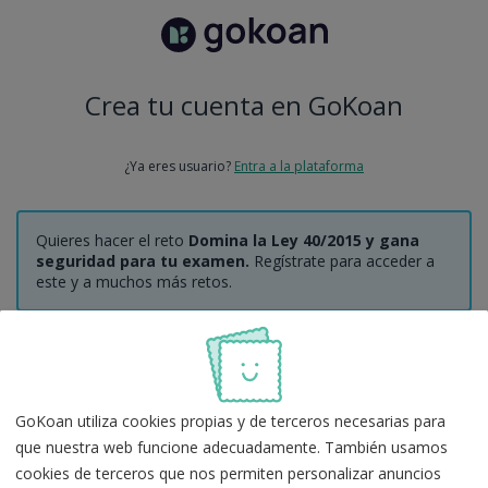
Crea tu cuenta en GoKoan
¿Ya eres usuario?
Entra a la plataforma
Quieres hacer el reto
Domina la Ley 40/2015 y gana
seguridad para tu examen.
Regístrate para acceder a
este y a muchos más retos.
Regístrate con Google
GoKoan utiliza cookies propias y de terceros necesarias para
O
que nuestra web funcione adecuadamente. También usamos
cookies de terceros que nos permiten personalizar anuncios