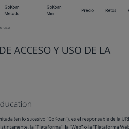
GoKoan
GoKoan
Precio
Retos
Método
Mini
de uso
DE ACCESO Y USO DE LA
ducation
itada (en lo sucesivo "GoKoan"), es el responsable de la UR
distintamente, la “Plataforma”, la “Web” o la “Plataforma Web