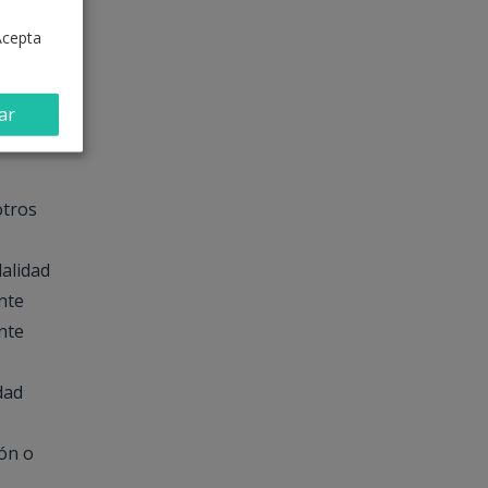
Acepta
ar
 o
otros
dalidad
nte
nte
dad
ión o