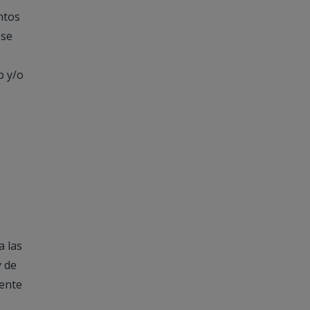
ntos
 se
b y/o
a las
y de
mente