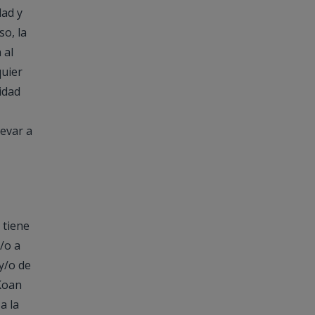
dad y
so, la
 al
quier
idad
levar a
 tiene
/o a
y/o de
oKoan
a la