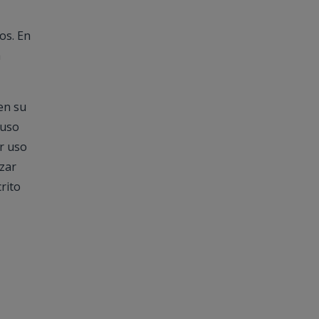
os. En
a
en su
 uso
r uso
izar
rito