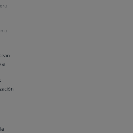
cero
ón o
 sean
s a
s
ización
la