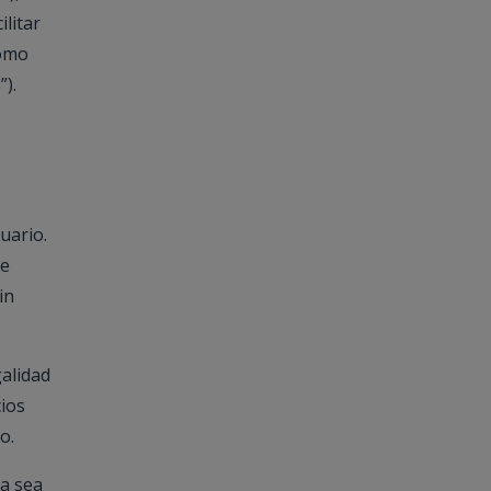
ilitar
como
”).
uario.
de
in
galidad
cios
o.
ma sea