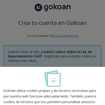
Crea tu cuenta en GoKoan
¿Ya eres usuario?
Entra a la plataforma
Quieres hacer el reto
¿Cuánto sabes sobre la Ley de
Enjuiciamiento Civil?.
Regístrate para acceder a este y a
muchos más retos.
Regístrate con Google
GoKoan utiliza cookies propias y de terceros necesarias para
O
que nuestra web funcione adecuadamente. También usamos
cookies de terceros que nos permiten personalizar anuncios