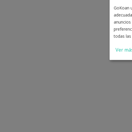
GoKoan ut
adecuada
anuncios 
preferenc
todas las
Ver má