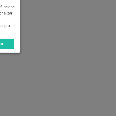
 funcione
nalizar
Acepta
ar