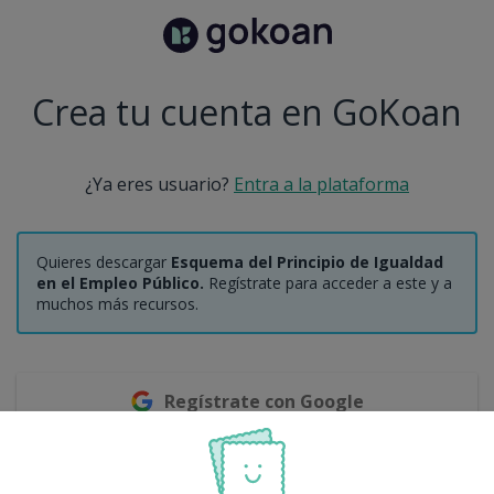
Crea tu cuenta en GoKoan
¿Ya eres usuario?
Entra a la plataforma
Quieres descargar
Esquema del Principio de Igualdad
en el Empleo Público.
Regístrate para acceder a este y a
muchos más recursos.
Regístrate con Google
O