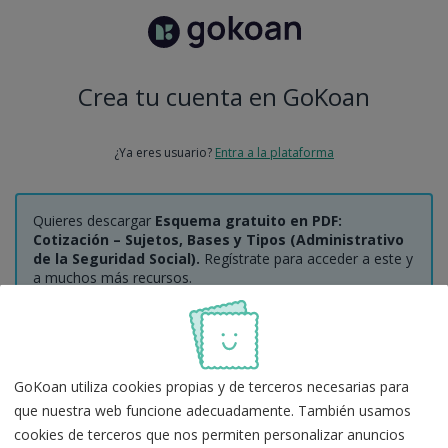
Crea tu cuenta en GoKoan
¿Ya eres usuario?
Entra a la plataforma
Quieres descargar
Esquema gratuito en PDF:
Cotización – Sujetos, Bases y Tipos (Administrativo
de la Seguridad Social).
Regístrate para acceder a este y
a muchos más recursos.
Regístrate con Google
GoKoan utiliza cookies propias y de terceros necesarias para
que nuestra web funcione adecuadamente. También usamos
O
cookies de terceros que nos permiten personalizar anuncios