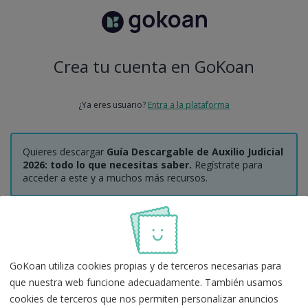
Crea tu cuenta en GoKoan
¿Ya eres usuario?
Entra a la plataforma
Quieres descargar
Guía Descargable de Auxilio Judicial
2026: todo lo que necesitas saber.
Regístrate para
acceder a este y a muchos más recursos.
Regístrate con Google
GoKoan utiliza cookies propias y de terceros necesarias para
O
que nuestra web funcione adecuadamente. También usamos
cookies de terceros que nos permiten personalizar anuncios