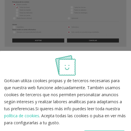
GoKoan utiliza cookies propias y de terceros necesarias para
Para tomar las
que nuestra web funcione adecuadamente. También usamos
cookies de terceros que nos permiten personalizar anuncios
mejores decisiones,
según intereses y realizar labores analíticas para adaptarnos a
no hay nada como
tus preferencias.Si quieres más info puedes leer toda nuestra
política de cookies
. Acepta todas las cookies o pulsa en ver más
estar informado, así
para configurarlas a tu gusto.