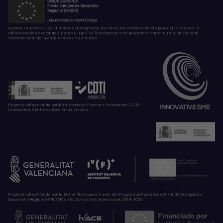
GoKoan Educatio SL en el marco del programa Icex Next, ha contado con el apoyo del ICEX y con la
cofinanciación del fondo europeo FEDER. La finalidad de este proyecto es contribuir al desarrollo
internacional de la empresa y de su entorno.
Proyecto cofinanciado por Ministerio de Ciencia e Innovación, CDTI
Innovación, Centro de Excelencia Cervera.
Proyecto cofinanciado por la Unión Europea a través del Programa Operativo del Fondo Europeo de
Desarrollo Regional (FEDER) de la Comunitat Valenciana 2014-2020