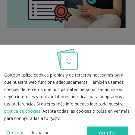
Elige un reto
Busca por tu oposición y selecciona el que
más te interese.
GoKoan utiliza cookies propias y de terceros necesarias para
que nuestra web funcione adecuadamente. También usamos
Participa en el reto
cookies de terceros que nos permiten personalizar anuncios
según intereses y realizar labores analíticas para adaptarnos a
Contesta las preguntas o estudia con
tus preferencias.Si quieres más info puedes leer toda nuestra
GoKoan.
política de cookies
. Acepta todas las cookies o pulsa en ver más
para configurarlas a tu gusto.
Compite y mejora
Ver más
Aceptar
Rechazar
Descubre tu posición en el ranking y analiza