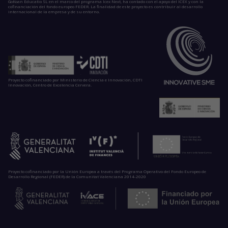
GoKoan Educatio SL en el marco del programa Icex Next, ha contado con el apoyo del ICEX y con la
cofinanciación del fondo europeo FEDER. La finalidad de este proyecto es contribuir al desarrollo
internacional de la empresa y de su entorno.
Proyecto cofinanciado por Ministerio de Ciencia e Innovación, CDTI
Innovación, Centro de Excelencia Cervera.
Proyecto cofinanciado por la Unión Europea a través del Programa Operativo del Fondo Europeo de
Desarrollo Regional (FEDER) de la Comunitat Valenciana 2014-2020