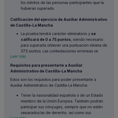
los méritos de las personas participantes que la
hubieran superado.
Calificación del ejercicio de Auxiliar Administrativo
de Castilla-La Mancha
La prueba tendrá carácter eliminatorio y
se
calificará de 0 a 75 puntos
, siendo necesario
para superarla obtener una puntuación mínima de
37,5 puntos. Las contestaciones erróneas se
Leer más
penalizarán con arreglo a la siguiente fórmula: N
º de aciertos – (Nº de errores/4), obteniendo así
Requisitos para presentarte a Auxiliar
el número de respuestas netas
Administrativo de Castilla-La Mancha
acertadas.
Estos son los requisitos para poder presentarte a
No obstante, si el número de personas
Auxiliar Administrativo de Castilla-La Mancha:
aprobadas no alcanzara un número igual o
superior al 200% de las plazas convocadas, se
Tener la nacionalidad española o de un Estado
entenderá que lo superan y pasarán a la
miembro de la Unión Europea. También podrán
siguiente prueba las personas
participar sus cónyuges, siempre que no estén
que obtengan la mayor puntuación, siempre que
separados/as de derecho, así como sus
sea superior a treinta (30) puntos, hasta alcanzar
Leer más