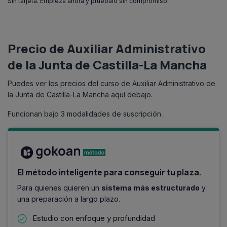
Sin tarjeta. Empieza ahora y pruébalo sin compromiso.
Ver documento oficial
30/11/2022
OEP 2022
18/12/2024
Precio de Auxiliar Administrativo
Convocatoria
22/12/2022
234
plazas
de la Junta de Castilla-La Mancha
Convocatoria
Ver documento oficial
Ver documento oficial
Puedes ver los precios del curso de Auxiliar Administrativo de
18/03/2025
la Junta de Castilla-La Mancha aquí debajo.
25/05/2023
Admitidos provisionales
Listado definitivo
Funcionan bajo 3 modalidades de suscripción .
Ver documento oficial
Ver documento oficial
14/05/2025
21/10/2023
Admitidos definitivos
Primer examen
Ver documento oficial
El método inteligente para conseguir tu plaza.
Para quienes quieren un
sistema más estructurado
y
26/01/2024
11/10/2025
una preparación a largo plazo.
Aprobados fase de oposición
Examen
Ver documento oficial
Estudio con enfoque y profundidad