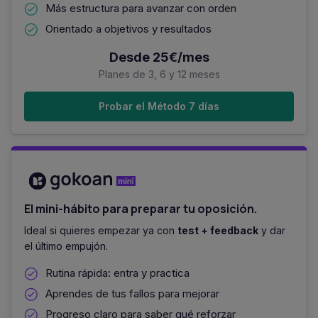
15/01/2026
Más estructura para avanzar con orden
16/05/2024
Aprobados de la fase de oposición
Orientado a objetivos y resultados
Aprobados proceso selectivo
Ver documento oficial
Desde 25€/mes
12/03/2026
Planes de 3, 6 y 12 meses
Méritos provisionales
Ver documento oficial
Probar el Método 7 días
28/04/2026
Méritos definitivos
Ver documento oficial
30/04/2026
El mini-hábito para preparar tu oposición.
Aspirantes que superan el proceso selectivo
Ideal si quieres empezar ya con
Ver documento oficial
test + feedback
y dar
el último empujón.
Rutina rápida: entra y practica
Aprendes de tus fallos para mejorar
Progreso claro para saber qué reforzar