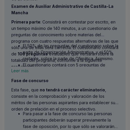
Examen de Auxiliar Administrativo de Castilla-La
Mancha
Primera parte
: Consistirá en contestar por escrito, en
un tiempo máximo de 140 minutos, a un cuestionario de
preguntas de conocimiento sobre materias del
programa con cuatro respuestas alternativas de las que
El 50% de las preguntas del cuestionario sobre la
sólo una de ellas será correcta. El cuestionario constará
parte de Organización Administrativa, y el 50%
de
100 preguntas
evaluables que versarán sobre la
restante, sobre la parte de Ofimática. Asimismo.
totalidad del programa, conforme a la siguiente
El cuestionario contará con 5 preguntas de
proporción:
Leer más
reserva, que podrán versar sobre la totalidad del
programa, y que sustituirán, por su orden
Fase de concurso
correlativamente, a aquellas preguntas que, en
Esta fase, que
no tendrá carácter eliminatorio
,
su caso, sean objeto de anulación.
consiste en la comprobación y valoración de los
méritos de las personas aspirantes para establecer su
orden de prelación en el proceso selectivo.
Para pasar a la fase de concurso las personas
participantes deberán superar previamente la
fase de oposición, por lo que sólo se valorarán