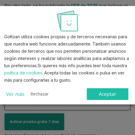
Por otro lado, se ha publicado la
OEP de 2025
que incluye un
total de
327 plazas
para el Cuerpo de Auxiliares
Administrativos.
A continuación, podrás comprobar en qué fase se encuentra
GoKoan utiliza cookies propias y de terceros necesarias para
el proceso selectivo actual:
que nuestra web funcione adecuadamente. También usamos
cookies de terceros que nos permiten personalizar anuncios
según intereses y realizar labores analíticas para adaptarnos a
OEP 2025
tus preferencias.Si quieres más info puedes leer toda nuestra
política de cookies
. Acepta todas las cookies o pulsa en ver
12/12/2025
más para configurarlas a tu gusto.
Oferta de Empleo Público 2023 y 2024
OEP 2025
327 plazas
Ver más
Aceptar
Rechazar
Ver documento oficial
22/12/2023
Oferta de Empleo Público 2021+ 2022
OEP 2023
Ver documento oficial
19/05/2021
Activar prueba gratis 7 días
OEP 2021
28/11/2024
OEP 2024