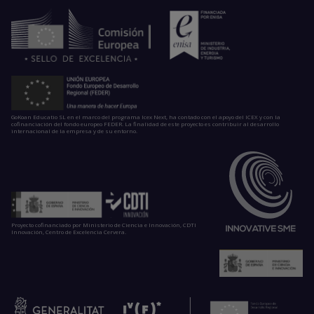
GoKoan Educatio SL en el marco del programa Icex Next, ha contado con el apoyo del ICEX y con la
cofinanciación del fondo europeo FEDER. La finalidad de este proyecto es contribuir al desarrollo
internacional de la empresa y de su entorno.
Proyecto cofinanciado por Ministerio de Ciencia e Innovación, CDTI
Innovación, Centro de Excelencia Cervera.