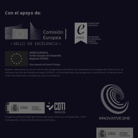
Con el apoyo de:
GoKoan Educatio SL en el marco del programa Icex Next, ha contado con el apoyo del ICEX y con la
cofinanciación del fondo europeo FEDER. La finalidad de este proyecto es contribuir al desarrollo
internacional de la empresa y de su entorno.
Proyecto cofinanciado por Ministerio de Ciencia e Innovación, CDTI
Innovación, Centro de Excelencia Cervera.