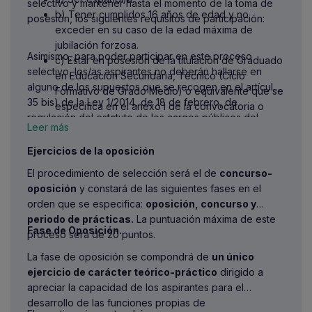
selectivo y mantener hasta el momento de la toma de
b) Tener cumplidos 16 años de edad y no
posesión, los siguientes requisitos de participación:
exceder en su caso de la edad máxima de
jubilación forzosa.
Asimismo, para poder participar en este proceso
c) Estar en posesión de la titulación de Graduado
selectivo, los/as aspirantes no deberán hallarse en
en Educación Secundaria, Técnico (Ciclo
alguno de los supuestos que se recogen en el artículo
Formativo de Grado Medio) o equivalente que se
35 bis) de la Ley 1/2014, de 18 de febrero, de
especifica en el anexo I de la convocatoria o
regulación del estatuto de los cargos públicos del
cumplir las condiciones para obtenerlo. En el
Leer más
Gobierno y la Administración de la Comunidad
caso de titulaciones obtenidas en el extranjero
Autónoma de Extremadura.
Ejercicios de la oposición
se deberá estar en posesión, o en condiciones
de obtener, la credencial que acredite su
El procedimiento de selección será el de
concurso-
homologación o convalidación en su caso.
oposición
y constará de las siguientes fases en el
d) Poseer la capacidad funcional necesaria para
orden que se especifica:
oposición, concurso y
el desempeño del puesto.
periodo de prácticas.
La puntuación máxima de este
e) No haber sido separado/a mediante
Fase de Oposición.
proceso será de 20 puntos.
expediente disciplinario
La fase de oposición se compondrá de
un único
f) No pertenecer como funcionario/a de carrera
ejercicio de carácter teórico-práctico
dirigido a
a la misma Especialidad.
apreciar la capacidad de los aspirantes para el
desarrollo de las funciones propias de