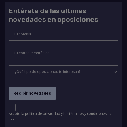
se proponga a los/as aspirantes contendrá,
Entérate de las últimas
además, otras 2 preguntas adicionales tipo test,
las cuales sustituirán por su orden a aquellas
novedades en oposiciones
preguntas que, en su caso, sean objeto de
anulación con posterioridad al inicio de la prueba
selectiva.
Acepto la
política de privacidad
y los
términos y condiciones de
uso
.