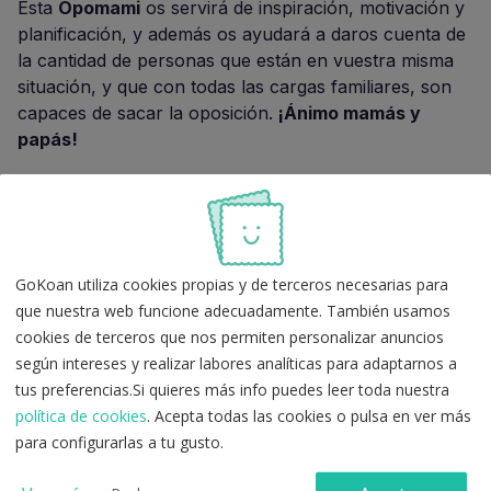
Esta
Opomami
os servirá de inspiración, motivación y
planificación, y además os ayudará a daros cuenta de
la cantidad de personas que están en vuestra misma
situación, y que con todas las cargas familiares, son
capaces de sacar la oposición.
¡Ánimo mamás y
papás!
laia24_3
GoKoan utiliza cookies propias y de terceros necesarias para
que nuestra web funcione adecuadamente. También usamos
cookies de terceros que nos permiten personalizar anuncios
según intereses y realizar labores analíticas para adaptarnos a
tus preferencias.Si quieres más info puedes leer toda nuestra
política de cookies
. Acepta todas las cookies o pulsa en ver más
para configurarlas a tu gusto.