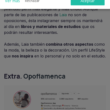
Ver más
Aceptar
Rechazar
¡Menudo perfil más elegante y más chulo! Aunque
parte de las publicaciones de
Laia
no son de
oposiciones, ésta instagramer siempre os mantendrá
al día en
libros y materiales de estudios
que os
podrán resultar interesantes.
Además, Laia también
combina otros aspectos
como
la moda, la belleza o la decoración. Un perfil LifeStyle
que
nos inspira
en lo personal y no solo en el estudio.
Extra.
Opoflamenca