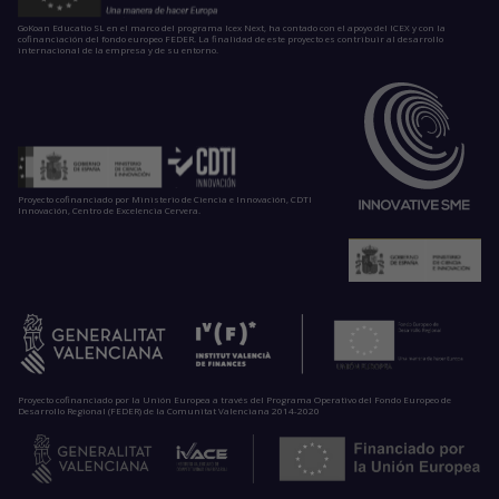
GoKoan Educatio SL en el marco del programa Icex Next, ha contado con el apoyo del ICEX y con la
cofinanciación del fondo europeo FEDER. La finalidad de este proyecto es contribuir al desarrollo
internacional de la empresa y de su entorno.
Proyecto cofinanciado por Ministerio de Ciencia e Innovación, CDTI
Innovación, Centro de Excelencia Cervera.
Proyecto cofinanciado por la Unión Europea a través del Programa Operativo del Fondo Europeo de
Desarrollo Regional (FEDER) de la Comunitat Valenciana 2014-2020