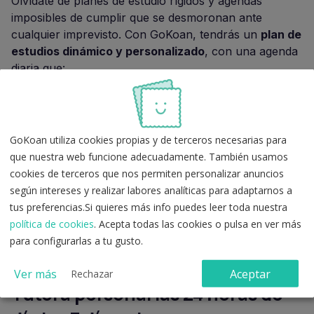
Olvídate de planes de estudio rígidos y agendas
imposibles de cumplir que se desmoronan ante
cualquier imprevisto. Con GoKoan, tendrás un
plan de
estudios dinámico y personalizado
, con una agenda
diaria que:
Integra fases de estudio y repasos estratégicos en
momentos críticos, según tu
curva de olvido
.
Se reorganiza automáticamente si algún día no
GoKoan utiliza cookies propias y de terceros necesarias para
puedes estudiar, sin que pierdas el ritmo de tu
que nuestra web funcione adecuadamente. También usamos
preparación.
cookies de terceros que nos permiten personalizar anuncios
según intereses y realizar labores analíticas para adaptarnos a
Descubre cómo el
método GoKoan
, único en su tipo
tus preferencias.Si quieres más info puedes leer toda nuestra
y validado científicamente, te ayuda a alcanzar tu
política de cookies
. Acepta todas las cookies o pulsa en ver más
objetivo de forma eficaz y sin estrés.
para configurarlas a tu gusto.
Ver más
Aceptar
Rechazar
Tutora personal las 24 horas de