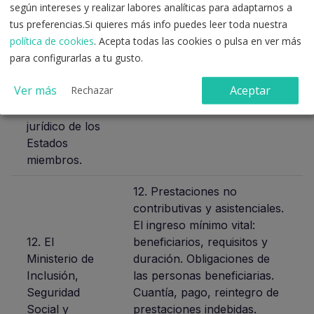
según intereses y realizar labores analíticas para adaptarnos a
Las
de muerte derivada de
tus preferencias.Si quieres más info puedes leer toda nuestra
relaciones
accidente de trabajo o
política de cookies
. Acepta todas las cookies o pulsa en ver más
entre el
enfermedad profesional.
para configurarlas a tu gusto.
Derecho de la
Efectividad económica de las
Unión
prestaciones. El auxilio por
Ver más
Aceptar
Rechazar
Europea y el
defunción
ordenamiento
jurídico de los
Estados
miembros.
12. Prestaciones no
contributivas y asistenciales.
El ingreso mínimo vital:
12. El
beneficiarios, requisitos y
Ministerio de
duración. Obligaciones de
Inclusión,
las personas beneficiarias.
Seguridad
Cuantía, pago, reintegro de
Social y
prestaciones indebidas.