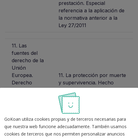
prestación. Especial
referencia a la aplicación de
la normativa anterior a la
Ley 27/2011
11. Las
fuentes del
derecho de la
Unión
Europea.
11. La protección por muerte
Derecho
y supervivencia. Hecho
originario.
causante. Requisitos para las
Derecho
prestaciones de viudedad,
derivado:
orfandad y en favor de
Reglamentos,
familiares. Cuantía de las
GoKoan utiliza cookies propias y de terceros necesarias para
directivas y
prestaciones. Compatibilidad.
que nuestra web funcione adecuadamente. También usamos
decisiones.
Suspensión y Extinción.
cookies de terceros que nos permiten personalizar anuncios
Otras fuentes.
Normas específicas en caso