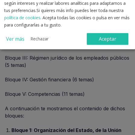
según intereses y realizar labores analíticas para adaptarnos a
Bloque I: Organización del Estado, de la Unión
tus preferencias.Si quieres más info puedes leer toda nuestra
Europea y de la Comunidad de Castilla y León (10
política de cookies
. Acepta todas las cookies o pulsa en ver más
temas)
para configurarlas a tu gusto.
Bloque II: Derecho y régimen jurídico de las
Ver más
Aceptar
Rechazar
Administraciones Públicas (9 temas)
Bloque III: Régimen jurídico de los empleados públicos
(5 temas)
Bloque IV: Gestión financiera (6 temas)
Bloque V: Competencias (11 temas)
A continuación te mostramos el contenido de dichos
bloques:
Bloque 1: Organización del Estado, de la Unión