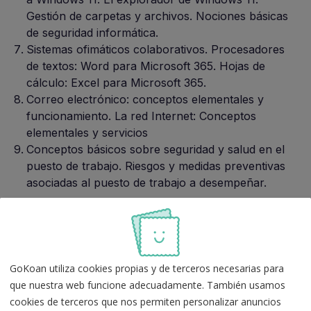
Gestión de carpetas y archivos. Nociones básicas
de seguridad informática.
Sistemas ofimáticos colaborativos. Procesadores
de textos: Word para Microsoft 365. Hojas de
cálculo: Excel para Microsoft 365.
Correo electrónico: conceptos elementales y
funcionamiento. La red Internet: Conceptos
elementales y servicios
Conceptos básicos sobre seguridad y salud en el
puesto de trabajo. Riesgos y medidas preventivas
asociadas al puesto de trabajo a desempeñar.
Temario Administrativo de la JCYL
El temario actual de de Administrativo de la Junta de
GoKoan utiliza cookies propias y de terceros necesarias para
Castilla y León consta de un total de 41 temas,
que nuestra web funcione adecuadamente. También usamos
divididos en 5 bloques:
cookies de terceros que nos permiten personalizar anuncios