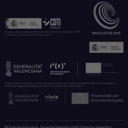
Proyecto cofinanciado por Ministerio de Ciencia e Innovación, CDTI
Innovación, Centro de Excelencia Cervera.
Proyecto cofinanciado por la Unión Europea a través del Programa Operativo del Fondo Europeo de
Desarrollo Regional (FEDER) de la Comunitat Valenciana 2014-2020
© GoKoan Education, Sociedad limitada 2026 Todos los derechos