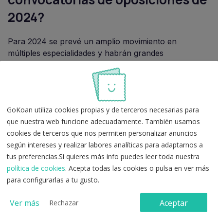
2024?
Para 2024 se prevé un amplio movimiento en
múltiples especialidades y habrán grandes
oportunidades de acceder a la función pública.
Por este motivo, es muy importante que estéis al día
de las convocatorias y tengáis muy claros los plazos
GoKoan utiliza cookies propias y de terceros necesarias para
de presentación de instancias. Puedes consultar
que nuestra web funcione adecuadamente. También usamos
nuestro post sobre las
oposiciones en plazo de
cookies de terceros que nos permiten personalizar anuncios
solicitud en 2024
para estar al tanto.
según intereses y realizar labores analíticas para adaptarnos a
tus preferencias.Si quieres más info puedes leer toda nuestra
política de cookies
. Acepta todas las cookies o pulsa en ver más
para configurarlas a tu gusto.
Temario.
Test y recursos variados, como esquemas y
Ver más
Aceptar
Rechazar
flashcards.