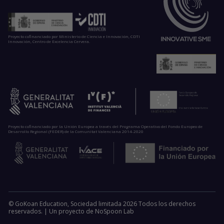
Proyecto cofinanciado por Ministerio de Ciencia e Innovación, CDTI
Innovación, Centro de Excelencia Cervera.
Proyecto cofinanciado por la Unión Europea a través del Programa Operativo del Fondo Europeo de
Desarrollo Regional (FEDER) de la Comunitat Valenciana 2014-2020
© GoKoan Education, Sociedad limitada 2026 Todos los derechos
reservados. |
Un proyecto de
NoSpoon Lab