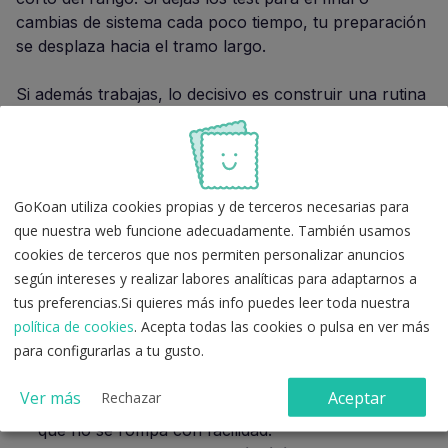
cambias de sistema cada poco tiempo, tu preparación
se desplaza hacia el tramo largo.
Si además trabajas, lo decisivo es construir una rutina
sostenible. Este artículo sobre
planificación de
estudio para Auxiliar Administrativo del Estado
muestra bien cómo convertir horas sueltas en avance
acumulativo y te sirve como referencia para ordenar
GoKoan utiliza cookies propias y de terceros necesarias para
semanas irregulares.
que nuestra web funcione adecuadamente. También usamos
cookies de terceros que nos permiten personalizar anuncios
según intereses y realizar labores analíticas para adaptarnos a
Cómo acortar tiempos sin perder
tus preferencias.Si quieres más info puedes leer toda nuestra
calidad
política de cookies
. Acepta todas las cookies o pulsa en ver más
para configurarlas a tu gusto.
Fija un mínimo semanal no negociable
. Aunque
Ver más
Aceptar
Rechazar
una semana salga peor, protege un suelo de horas
que no se rompa con facilidad.