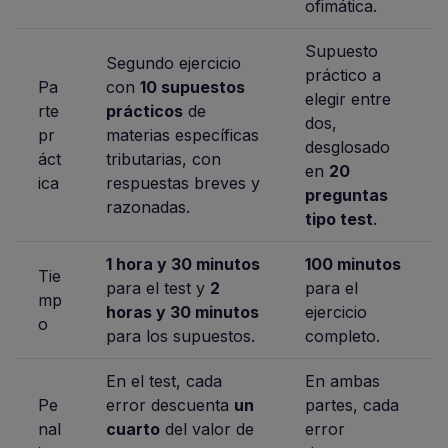
ofimática.
Supuesto
Segundo ejercicio
práctico a
Pa
con
10 supuestos
elegir entre
rte
prácticos
de
dos,
pr
materias específicas
desglosado
áct
tributarias, con
en
20
ica
respuestas breves y
preguntas
razonadas.
tipo test
.
1 hora y 30 minutos
100 minutos
Tie
para el test y
2
para el
mp
horas y 30 minutos
ejercicio
o
para los supuestos.
completo.
En el test, cada
En ambas
Pe
error descuenta
un
partes, cada
nal
cuarto
del valor de
error