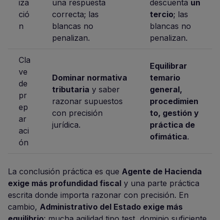
iza
una respuesta
descuenta
un
ció
correcta; las
tercio
; las
n
blancas no
blancas no
penalizan.
penalizan.
Cla
Equilibrar
ve
Dominar normativa
temario
de
tributaria
y saber
general,
pr
razonar supuestos
procedimien
ep
con precisión
to, gestión y
ar
jurídica.
práctica de
aci
ofimática
.
ón
La conclusión práctica es que
Agente de Hacienda
exige más profundidad fiscal
y una parte práctica
escrita donde importa razonar con precisión. En
cambio,
Administrativo del Estado exige más
equilibrio
: mucha agilidad tipo test, dominio suficiente