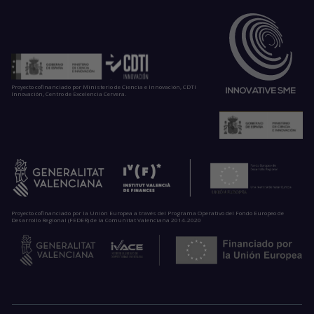
Proyecto cofinanciado por Ministerio de Ciencia e Innovación, CDTI
Innovación, Centro de Excelencia Cervera.
Proyecto cofinanciado por la Unión Europea a través del Programa Operativo del Fondo Europeo de
Desarrollo Regional (FEDER) de la Comunitat Valenciana 2014-2020