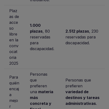
Plaz
as de
acce
1.000
so
plazas
, 80
2.512 plazas
, 230
libre
reservadas
reservadas para
en la
para
discapacidad.
conv
discapacidad.
ocat
oria
2025
Personas
Para
que
Personas que
quién
prefieren
prefieren
encaj
una
materia
variedad de
a
más
destinos y tareas
mejo
concreta y
administrativas
.
r