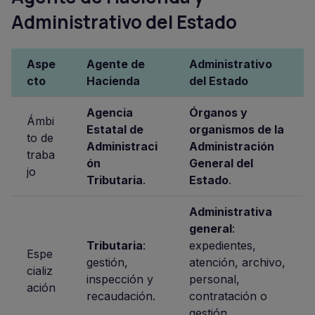
Administrativo del Estado
Aspe
Agente de
Administrativo
cto
Hacienda
del Estado
Agencia
Órganos y
Ámbi
Estatal de
organismos de la
to de
Administraci
Administración
traba
ón
General del
jo
Tributaria
.
Estado
.
Administrativa
general
:
Tributaria
:
expedientes,
Espe
gestión,
atención, archivo,
cializ
inspección y
personal,
ación
recaudación.
contratación o
gestión