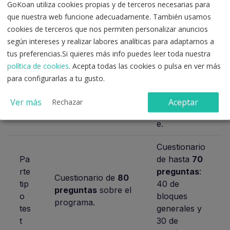
libr
GoKoan utiliza cookies propias y de terceros necesarias para
e
que nuestra web funcione adecuadamente. También usamos
cookies de terceros que nos permiten personalizar anuncios
Un ejercicio
según intereses y realizar labores analíticas para adaptarnos a
único
con
tus preferencias.Si quieres más info puedes leer toda nuestra
Est
dos partes
política de cookies
. Acepta todas las cookies o pulsa en ver más
Dos ejercicios
ru
obligatorias y
para configurarlas a tu gusto.
obligatorios y
ctu
eliminatorias
eliminatorios
.
ra
realizadas
Ver más
Aceptar
Rechazar
conjuntament
e.
Cuestionario
Pa
de hasta
70
rte
preguntas
:
Cuestionario de
80
tip
40 de
preguntas
sobre el
o
bloques
programa.
tes
generales y
t
30 de