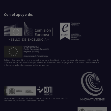
Con el apoyo de:
GoKoan Educatio SL en el marco del programa Icex Next, ha contado con el apoyo del ICEX y con la
cofinanciación del fondo europeo FEDER. La finalidad de este proyecto es contribuir al desarrollo
internacional de la empresa y de su entorno.
Proyecto cofinanciado por Ministerio de Ciencia e Innovación, CDTI
Innovación, Centro de Excelencia Cervera.