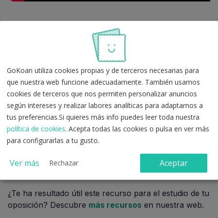
Descarga ya el esquema del
CGPJ y del TC
GoKoan utiliza cookies propias y de terceros necesarias para
Descarga ya el esquema sobre la composición y los
que nuestra web funcione adecuadamente. También usamos
mandatos del Consejo General del Poder Judicial y del
cookies de terceros que nos permiten personalizar anuncios
Tribunal Constitucional, puedes usarlo online o
según intereses y realizar labores analíticas para adaptarnos a
imprimirlo y guardarlo junto con tus apuntes de la Ley
tus preferencias.Si quieres más info puedes leer toda nuestra
39/2015
política de cookies
. Acepta todas las cookies o pulsa en ver más
para configurarlas a tu gusto.
Descargar Esquema de la CE: CGPJ y
Ver más
Aceptar
Rechazar
TC
¿Te ha resultado útil este recurso para el estudio de tu
oposición? Descubre
más recursos
en nuestra web.