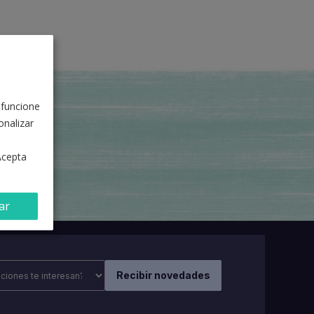
 funcione
nalizar
Acepta
ar