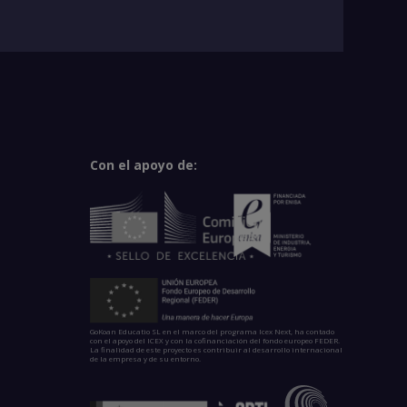
Con el apoyo de:
GoKoan Educatio SL en el marco del programa Icex Next, ha contado
con el apoyo del ICEX y con la cofinanciación del fondo europeo FEDER.
La finalidad de este proyecto es contribuir al desarrollo internacional
de la empresa y de su entorno.