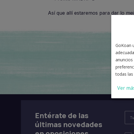
Así que allí estaremos para dar lo m
GoKoan ut
adecuada
anuncios 
preferenc
todas las
Ver má
Entérate de las
últimas novedades
en oposiciones