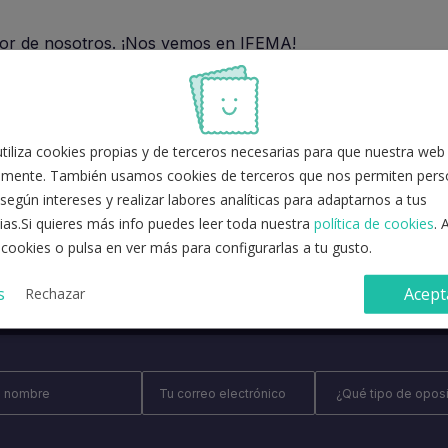
ejor de nosotros. ¡Nos vemos en IFEMA!
iliza cookies propias y de terceros necesarias para que nuestra web
¿Tienes alguna duda más?
mente. También usamos cookies de terceros que nos permiten perso
según intereses y realizar labores analíticas para adaptarnos a tus
ias.Si quieres más info puedes leer toda nuestra
política de cookies
. 
CONTACTA CON NOSOTROS
 cookies o pulsa en ver más para configurarlas a tu gusto.
s
Acept
Rechazar