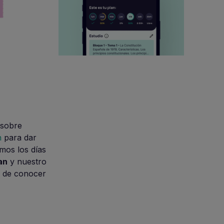
 sobre
n
para dar
mos los días
an
y nuestro
s de conocer