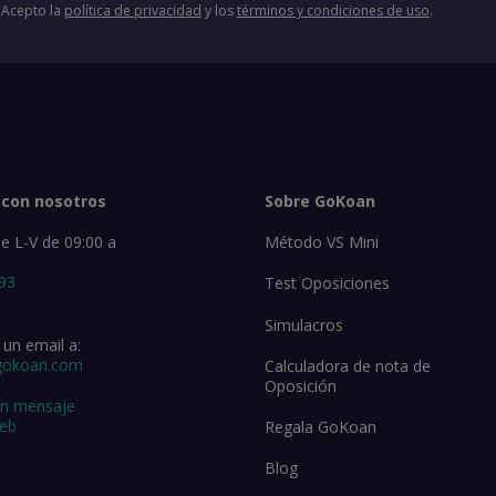
Acepto la
política de privacidad
y los
términos y condiciones de uso
.
 con nosotros
Sobre GoKoan
e L-V de 09:00 a
Método VS Mini
 93
Test Oposiciones
Simulacros
un email a:
gokoan.com
Calculadora de nota de
Oposición
un mensaje
web
Regala GoKoan
Blog