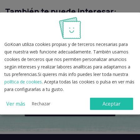
También te puede interesar:
E-book: ¿Cómo estudiar de forma eficiente?
Opotracker: Seguimiento de temas.
Plantilla de respuestas de test (simulacro
GoKoan utiliza cookies propias y de terceros necesarias para
oposiciones)
.
que nuestra web funcione adecuadamente. También usamos
cookies de terceros que nos permiten personalizar anuncios
según intereses y realizar labores analíticas para adaptarnos a
tus preferencias.Si quieres más info puedes leer toda nuestra
política de cookies
. Acepta todas las cookies o pulsa en ver más
¿Tienes alguna duda más?
para configurarlas a tu gusto.
Ver más
Aceptar
Rechazar
CONTACTA CON NOSOTROS