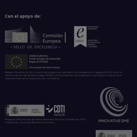
Con el apoyo de:
GoKoan Educatio SL en el marco del programa Icex Next, ha contado con el apoyo del ICEX y con la
cofinanciación del fondo europeo FEDER. La finalidad de este proyecto es contribuir al desarrollo
internacional de la empresa y de su entorno.
Proyecto cofinanciado por Ministerio de Ciencia e Innovación, CDTI
Innovación, Centro de Excelencia Cervera.