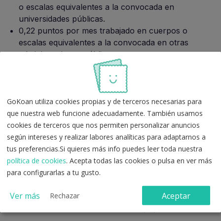
o escalas equivalentes a la convocada en
universidades públicas.
0,22 puntos por mes trabajado en cuerpos o
escalas equivalentes a la convocada en otras
administraciones públicas.
0,08 puntos por mes trabajado en cuerpos o
escalas del mismo sector e itinerario profesional de
la plaza convocada.
GoKoan utiliza cookies propias y de terceros necesarias para
b) Titulación Académica:
Hasta un
máximo de 4
que nuestra web funcione adecuadamente. También usamos
puntos.
cookies de terceros que nos permiten personalizar anuncios
según intereses y realizar labores analíticas para adaptarnos a
Se puntuará el nivel máximo de estudios alcanzado:
tus preferencias.Si quieres más info puedes leer toda nuestra
política de cookies
. Acepta todas las cookies o pulsa en ver más
Máster oficial, Licenciatura o Grado: 4 puntos.
para configurarlas a tu gusto.
Diplomatura: 2 puntos.
Ver más
Aceptar
Rechazar
Grado Superior FP: 1 punto.
Bachillerato o Grado Medio FP: 0,5 puntos.