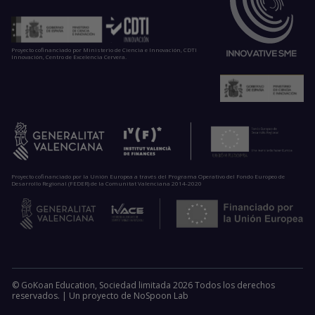
Proyecto cofinanciado por Ministerio de Ciencia e Innovación, CDTI
Innovación, Centro de Excelencia Cervera.
Proyecto cofinanciado por la Unión Europea a través del Programa Operativo del Fondo Europeo de
Desarrollo Regional (FEDER) de la Comunitat Valenciana 2014-2020
© GoKoan Education, Sociedad limitada 2026 Todos los derechos
reservados. |
Un proyecto de
NoSpoon Lab