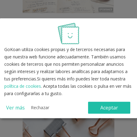
Pinzas para los apuntes
GoKoan utiliza cookies propias y de terceros necesarias para
La mejor forma de tener cada tema
guardado y
que nuestra web funcione adecuadamente. También usamos
ordenado
es con pinzas. Para nosotras es la solución
cookies de terceros que nos permiten personalizar anuncios
al problema de los clips que solo sirven para un
según intereses y realizar labores analíticas para adaptarnos a
conjunto de pocos folios y si encima son mint mejor
tus preferencias.Si quieres más info puedes leer toda nuestra
que mejor.
política de cookies
. Acepta todas las cookies o pulsa en ver más
para configurarlas a tu gusto.
Ver más
Aceptar
Rechazar