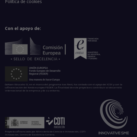
Política de cookies
Con el apoyo de:
GoKoan Educatio SL en el marco del programa Icex Next, ha contado con el apoyo del ICEX y con la
cofinanciación del fondo europeo FEDER. La finalidad de este proyecto es contribuir al desarrollo
internacional de la empresa y de su entorno.
Proyecto cofinanciado por Ministerio de Ciencia e Innovación, CDTI
Innovación, Centro de Excelencia Cervera.