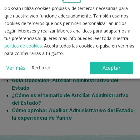
GoKoan utiliza cookies propias y de terceros necesarias para
que nuestra web funcione adecuadamente. También usamos
cookies de terceros que nos permiten personalizar anuncios
según intereses y realizar labores analíticas para adaptarnos a
tus preferencias.Si quieres más info puedes leer toda nuestra
política de cookies
. Acepta todas las cookies o pulsa en ver más
para configurarlas a tu gusto.
También te puede interesar:
Ver más
Aceptar
Rechazar
Guía Oposición: Auxiliar Administrativo del
Estado
¿Cómo es el temario de Auxiliar Administrativo
del Estado?
Cómo aprobar Auxiliar Administrativo del Estado:
la experiencia de Yanire