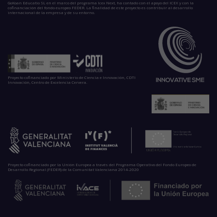
GoKoan Educatio SL en el marco del programa Icex Next, ha contado con el apoyo del ICEX y con la
cofinanciación del fondo europeo FEDER. La finalidad de este proyecto es contribuir al desarrollo
internacional de la empresa y de su entorno.
Proyecto cofinanciado por Ministerio de Ciencia e Innovación, CDTI
Innovación, Centro de Excelencia Cervera.
Proyecto cofinanciado por la Unión Europea a través del Programa Operativo del Fondo Europeo de
Desarrollo Regional (FEDER) de la Comunitat Valenciana 2014-2020