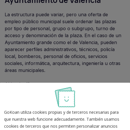
Ayuntamiento de Valencia
La estructura puede variar, pero una oferta de
empleo público municipal suele ordenar las plazas
por tipo de personal, grupo o subgrupo, turno de
acceso y denominación de la plaza. En el caso de un
Ayuntamiento grande como el de Valencia, pueden
aparecer perfiles administrativos, técnicos, policía
local, bomberos, personal de oficios, servicios
sociales, informática, arquitectura, ingeniería u otras
áreas municipales.
Al leerla, fíjate en estos puntos:
Denominación exacta de la plaza:
no es lo mismo
auxiliar administrativo que administrativo, técnico
medio o técnico superior.
GoKoan utiliza cookies propias y de terceros necesarias para
Turno de acceso:
libre, promoción interna,
que nuestra web funcione adecuadamente. También usamos
movilidad, estabilización u otra modalidad.
cookies de terceros que nos permiten personalizar anuncios