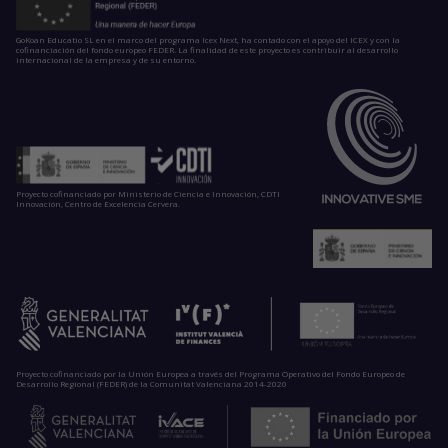
GoKoan Educatio SL en el marco del programa Icex Next, ha contado con el apoyo del ICEX y con la
cofinanciación del fondo europeo FEDER. La finalidad de este proyecto es contribuir al desarrollo
internacional de la empresa y de su entorno.
Proyecto cofinanciado por Ministerio de Ciencia e Innovación, CDTI
Innovación, Centro de Excelencia Cervera.
Proyecto cofinanciado por la Unión Europea a través del Programa Operativo del Fondo Europeo de
Desarrollo Regional (FEDER) de la Comunitat Valenciana 2014-2020