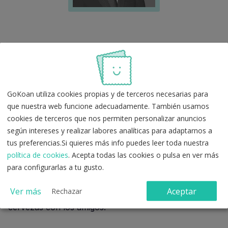
Joey
Joey es el
chico opositor
de
biblioteca
.
GoKoan utiliza cookies propias y de terceros necesarias para
Como sabe que se va a tirar muchas horas estudiando
que nuestra web funcione adecuadamente. También usamos
mejor que sea con un poco de:
cookies de terceros que nos permiten personalizar anuncios
según intereses y realizar labores analíticas para adaptarnos a
Vida social.
tus preferencias.Si quieres más info puedes leer toda nuestra
Ligoteo.
política de cookies
. Acepta todas las cookies o pulsa en ver más
para configurarlas a tu gusto.
Siempre se
planifica
para
estudiar
los
fines
de
semana pero
nunca puede
desperdiciar la
Ver más
Aceptar
Rechazar
oportunidad de ir a comer pizza y a beber unas
cervezas con los amigos.