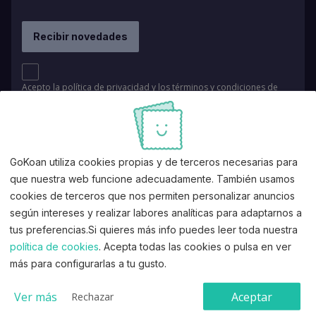
Acepto la
política de privacidad
y los
términos y condiciones de
uso
.
GoKoan utiliza cookies propias y de terceros necesarias para
que nuestra web funcione adecuadamente. También usamos
cookies de terceros que nos permiten personalizar anuncios
Queremos acompañarte en el estudio de tu oposición.
según intereses y realizar labores analíticas para adaptarnos a
tus preferencias.Si quieres más info puedes leer toda nuestra
política de cookies
. Acepta todas las cookies o pulsa en ver
más para configurarlas a tu gusto.
Ver más
Aceptar
Rechazar
Contacta con nosotros