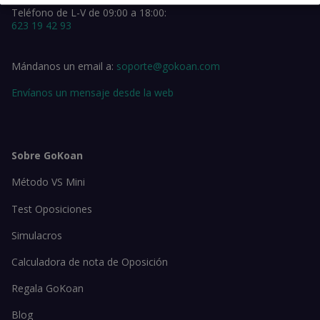
Teléfono de L-V de 09:00 a 18:00:
623 19 42 93
Mándanos un email a:
soporte@gokoan.com
Envíanos un mensaje desde la web
Sobre GoKoan
Método VS Mini
Test Oposiciones
Simulacros
Calculadora de nota de Oposición
Regala GoKoan
Blog