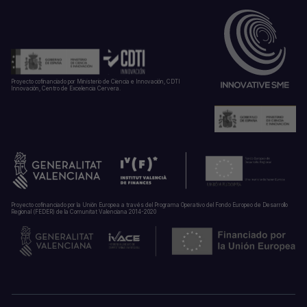
Proyecto cofinanciado por Ministerio de Ciencia e Innovación, CDTI
Innovación, Centro de Excelencia Cervera.
Proyecto cofinanciado por la Unión Europea a través del Programa Operativo del Fondo Europeo de Desarrollo
Regional (FEDER) de la Comunitat Valenciana 2014-2020