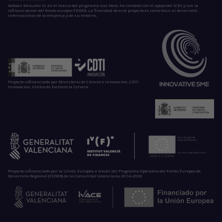
GoKoan Educatio SL en el marco del programa Icex Next, ha contado con el apoyo del ICEX y con la
cofinanciación del fondo europeo FEDER. La finalidad de este proyecto es contribuir al desarrollo
internacional de la empresa y de su entorno.
Proyecto cofinanciado por Ministerio de Ciencia e Innovación, CDTI
Innovación, Centro de Excelencia Cervera.
Proyecto cofinanciado por la Unión Europea a través del Programa Operativo del Fondo Europeo de
Desarrollo Regional (FEDER) de la Comunitat Valenciana 2014-2020