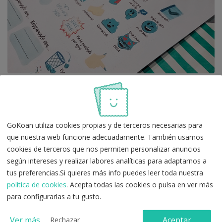
Entérate de las últimas
novedades en oposiciones
GoKoan utiliza cookies propias y de terceros necesarias para
que nuestra web funcione adecuadamente. También usamos
cookies de terceros que nos permiten personalizar anuncios
según intereses y realizar labores analíticas para adaptarnos a
tus preferencias.Si quieres más info puedes leer toda nuestra
política de cookies
. Acepta todas las cookies o pulsa en ver más
para configurarlas a tu gusto.
Ver más
Aceptar
Rechazar