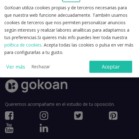
GoKoan utiliza cookies propias y de terceros necesarias para
que nuestra web funcione adecuadamente. También usamos
cookies de terceros que nos permiten personalizar anuncios
según intereses y realizar labores analíticas para adaptarnos a
tus preferencias.Si quieres más info puedes leer toda nuestra
Acepto la
política de privacidad
y los
términos y condiciones de
política de cookies
. Acepta todas las cookies o pulsa en ver más
uso
.
para configurarlas a tu gusto.
Ver más
Aceptar
Rechazar
Queremos acompañarte en el estudio de tu oposición.