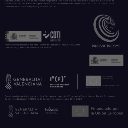
GoKoan Educatio SL en el marco del programa Icex Next, ha contado con el apoyo del ICEX y con la
cofinanciación del fondo europeo FEDER. La finalidad de este proyecto es contribuir al desarrollo
internacional de la empresa y de su entorno.
Proyecto cofinanciado por Ministerio de Ciencia e Innovación, CDTI
Innovación, Centro de Excelencia Cervera.
Proyecto cofinanciado por la Unión Europea a través del Programa Operativo del Fondo Europeo de
Desarrollo Regional (FEDER) de la Comunitat Valenciana 2014-2020