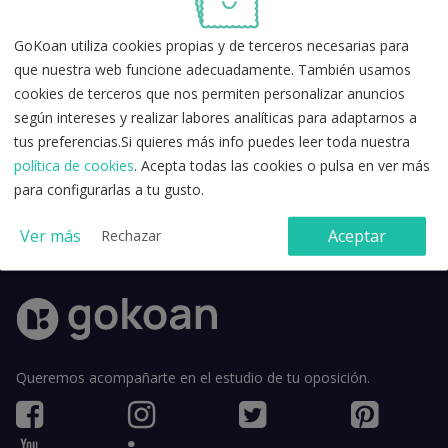
GoKoan utiliza cookies propias y de terceros necesarias para
que nuestra web funcione adecuadamente. También usamos
cookies de terceros que nos permiten personalizar anuncios
según intereses y realizar labores analíticas para adaptarnos a
tus preferencias.Si quieres más info puedes leer toda nuestra
política de cookies
. Acepta todas las cookies o pulsa en ver más
Acepto la
política de privacidad
y los
términos y condiciones de
para configurarlas a tu gusto.
uso
.
Ver más
Aceptar
Rechazar
Queremos acompañarte en el estudio de tu oposición.