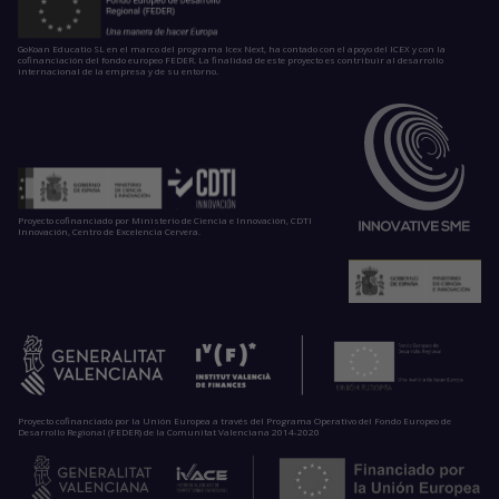
GoKoan Educatio SL en el marco del programa Icex Next, ha contado con el apoyo del ICEX y con la
cofinanciación del fondo europeo FEDER. La finalidad de este proyecto es contribuir al desarrollo
internacional de la empresa y de su entorno.
Proyecto cofinanciado por Ministerio de Ciencia e Innovación, CDTI
Innovación, Centro de Excelencia Cervera.
Proyecto cofinanciado por la Unión Europea a través del Programa Operativo del Fondo Europeo de
Desarrollo Regional (FEDER) de la Comunitat Valenciana 2014-2020