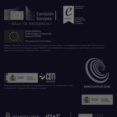
GoKoan Educatio SL en el marco del programa Icex Next, ha contado con el apoyo del ICEX y con la
cofinanciación del fondo europeo FEDER. La finalidad de este proyecto es contribuir al desarrollo
internacional de la empresa y de su entorno.
Proyecto cofinanciado por Ministerio de Ciencia e Innovación, CDTI
Innovación, Centro de Excelencia Cervera.