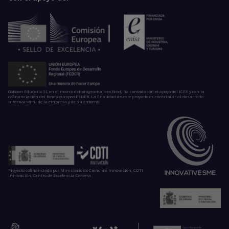
GoKoan Educatio SL en el marco del programa Icex Next, ha contado con el apoyo del ICEX y con la
cofinanciación del fondo europeo FEDER. La finalidad de este proyecto es contribuir al desarrollo
internacional de la empresa y de su entorno.
Proyecto cofinanciado por Ministerio de Ciencia e Innovación, CDTI
Innovación, Centro de Excelencia Cervera.