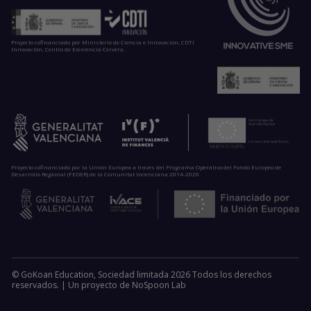
Proyecto cofinanciado por Ministerio de Ciencia e Innovación, CDTI
Innovación, Centro de Excelencia Cervera.
Proyecto cofinanciado por la Unión Europea a través del Programa Operativo del Fondo Europeo de
Desarrollo Regional (FEDER) de la Comunitat Valenciana 2014-2020
© GoKoan Education, Sociedad limitada 2026 Todos los derechos
reservados. |
Un proyecto de
NoSpoon Lab