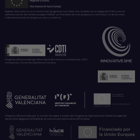
GoKoan Educatio SL en el marco del programa Icex Next, ha contado con el apoyo del ICEX y con la
cofinanciación del fondo europeo FEDER. La finalidad de este proyecto es contribuir al desarrollo
internacional de la empresa y de su entorno.
Proyecto cofinanciado por Ministerio de Ciencia e Innovación, CDTI
Innovación, Centro de Excelencia Cervera.
Proyecto cofinanciado por la Unión Europea a través del Programa Operativo del Fondo Europeo de
Desarrollo Regional (FEDER) de la Comunitat Valenciana 2014-2020