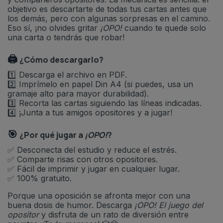
objetivo es descartarte de todas tus cartas antes que
los demás, pero con algunas sorpresas en el camino.
Eso sí, ¡no olvides gritar
¡OPO!
cuando te quede solo
una carta o tendrás que robar!
🖨️
¿Cómo descargarlo?
1️⃣ Descarga el archivo en PDF.
2️⃣ Imprímelo en papel Din A4 (si puedes, usa un
gramaje alto para mayor durabilidad).
3️⃣ Recorta las cartas siguiendo las líneas indicadas.
4️⃣ ¡Junta a tus amigos opositores y a jugar!
🎯
¿Por qué jugar a
¡OPO!
?
✅ Desconecta del estudio y reduce el estrés.
✅ Comparte risas con otros opositores.
✅ Fácil de imprimir y jugar en cualquier lugar.
✅ 100% gratuito.
Porque una oposición se afronta mejor con una
buena dosis de humor. Descarga
¡OPO! El juego del
opositor
y disfruta de un rato de diversión entre