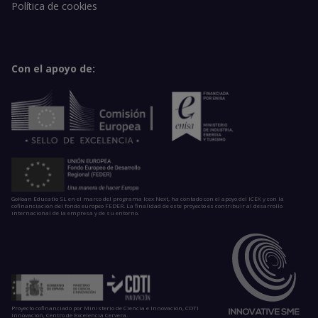
Política de cookies
Con el apoyo de:
GoKoan Educatio SL en el marco del programa Icex Next, ha contado con el apoyo del ICEX y con la
cofinanciación del fondo europeo FEDER. La finalidad de este proyecto es contribuir al desarrollo
internacional de la empresa y de su entorno.
Proyecto cofinanciado por Ministerio de Ciencia e Innovación, CDTI
Innovación, Centro de Excelencia Cervera.