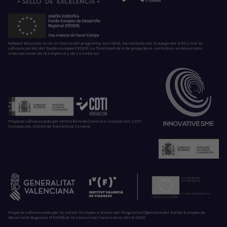
GoKoan Educatio SL en el marco del programa Icex Next, ha contado con el apoyo del ICEX y con la
cofinanciación del fondo europeo FEDER. La finalidad de este proyecto es contribuir al desarrollo
internacional de la empresa y de su entorno.
Proyecto cofinanciado por Ministerio de Ciencia e Innovación, CDTI
Innovación, Centro de Excelencia Cervera.
Proyecto cofinanciado por la Unión Europea a través del Programa Operativo del Fondo Europeo de
Desarrollo Regional (FEDER) de la Comunitat Valenciana 2014-2020