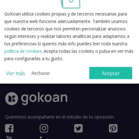
GoKoan utiliza cookies propias y de terceros necesarias para
que nuestra web funcione adecuadamente. También usamos
cookies de terceros que nos permiten personalizar anuncios
según intereses y realizar labores analíticas para adaptarnos a
tus preferencias.Si quieres más info puedes leer toda nuestra
política de cookies
. Acepta todas las cookies o pulsa en ver más
Acepto la
política de privacidad
y los
términos y condiciones de
para configurarlas a tu gusto.
uso
.
Ver más
Aceptar
Rechazar
Queremos acompañarte en el estudio de tu oposición.