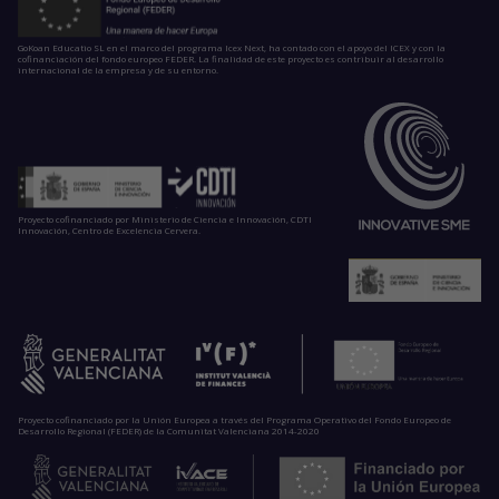
GoKoan Educatio SL en el marco del programa Icex Next, ha contado con el apoyo del ICEX y con la
cofinanciación del fondo europeo FEDER. La finalidad de este proyecto es contribuir al desarrollo
internacional de la empresa y de su entorno.
Proyecto cofinanciado por Ministerio de Ciencia e Innovación, CDTI
Innovación, Centro de Excelencia Cervera.
Proyecto cofinanciado por la Unión Europea a través del Programa Operativo del Fondo Europeo de
Desarrollo Regional (FEDER) de la Comunitat Valenciana 2014-2020