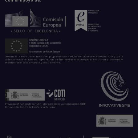
GoKoan Educatio SL en el marco del programa Icex Next, ha contado con el apoyo del ICEX y con la
cofinanciación del fondo europeo FEDER. La finalidad de este proyecto es contribuir al desarrollo
internacional de la empresa y de su entorno.
Proyecto cofinanciado por Ministerio de Ciencia e Innovación, CDTI
Innovación, Centro de Excelencia Cervera.