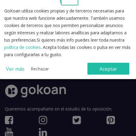
GoKoan utiliza cookies propias y de terceros necesarias para
que nuestra web funcione adecuadamente. También usamos
cookies de terceros que nos permiten personalizar anuncios
según intereses y realizar labores analíticas para adaptarnos a
tus preferencias.Si quieres más info puedes leer toda nuestra
política de cookies
. Acepta todas las cookies o pulsa en ver más
Acepto la
política de privacidad
y los
términos y condiciones de
para configurarlas a tu gusto.
uso
.
Ver más
Aceptar
Rechazar
Queremos acompañarte en el estudio de tu oposición.