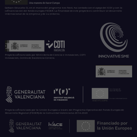
GoKoan Educatio SL en el marco del programa Icex Next, ha contado con el apoyo del ICEX y con la
cofinanciación del fondo europeo FEDER. La finalidad de este proyecto es contribuir al desarrollo
internacional de la empresa y de su entorno.
Proyecto cofinanciado por Ministerio de Ciencia e Innovación, CDTI
Innovación, Centro de Excelencia Cervera.
Proyecto cofinanciado por la Unión Europea a través del Programa Operativo del Fondo Europeo de
Desarrollo Regional (FEDER) de la Comunitat Valenciana 2014-2020