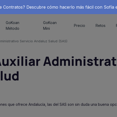
 de Contratos? Descubre cómo hacerlo más fácil con Sofía 
GoKoan
GoKoan
Precio
Retos
Método
Mini
dministrativo Servicio Andaluz Salud (SAS)
uxiliar Administrat
lud
ones que ofrece Andalucía, las del SAS son sin duda una buena opc