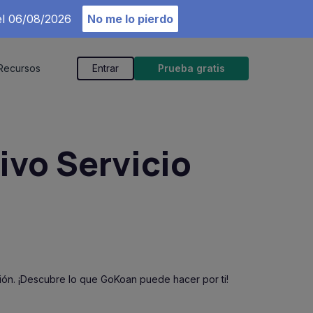
el 06/08/2026
No me lo pierdo
Recursos
Entrar
Prueba gratis
ivo Servicio
ión. ¡Descubre lo que GoKoan puede hacer por ti!