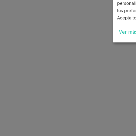
personali
tus prefe
Acepta to
Ver má