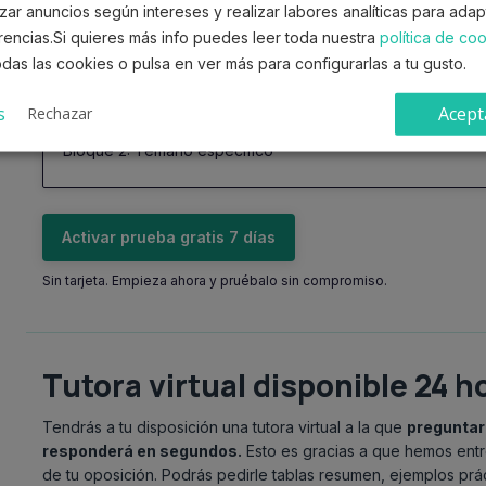
Play
zar anuncios según intereses y realizar labores analíticas para ada
rencias.Si quieres más info puedes leer toda nuestra
política de co
das las cookies o pulsa en ver más para configurarlas a tu gusto.
Bloque 1: Temario común
s
Acept
Rechazar
Bloque 2: Temario específico
Activar prueba gratis 7 días
Sin tarjeta. Empieza ahora y pruébalo sin compromiso.
Tutora virtual disponible 24 h
Tendrás a tu disposición una tutora virtual a la que
preguntar
responderá en segundos.
Esto es gracias a que hemos entre
de tu oposición. Podrás pedirle tablas resumen, ejemplos prác