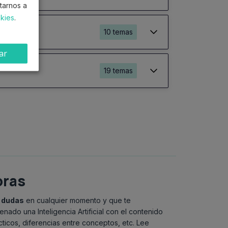
ptarnos a
okies
.
10 temas
ar
19 temas
oras
 dudas
en cualquier momento y que te
nado una Inteligencia Artificial con el contenido
ticos, diferencias entre conceptos, etc. Lee