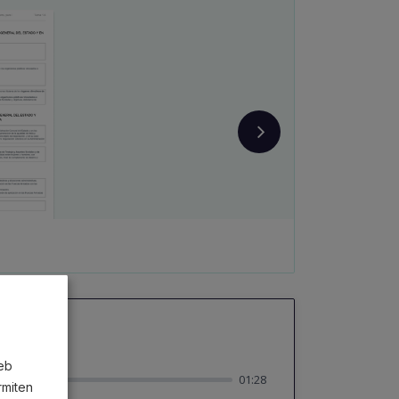
J.
web
01:28
rmiten