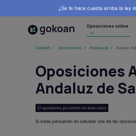
¿Se te hace cuesta arriba la ley
Oposiciones online
GoKoan
Oposiciones
Andalucía
Auxiliar A
Oposiciones A
Andaluz de Sa
21 opositores ya confían en este curso
Si estás pensando en estudiar una de las oposici