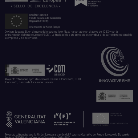
GoKoan Educatio SL en el marco del programa Icex Next, ha contado con el apoyo del ICEX y con la
cofinanciación del fondo europeo FEDER. La finalidad de este proyecto es contribuir al desarrollo internacional de
la empresa y de su entorno.
Proyecto cofinanciado por Ministerio de Ciencia e Innovación, CDTI
Innovación, Centro de Excelencia Cervera.
Proyecto cofinanciado por la Unión Europea a través del Programa Operativo del Fondo Europeo de Desarrollo
Regional (FEDER) de la Comunitat Valenciana 2014-2020