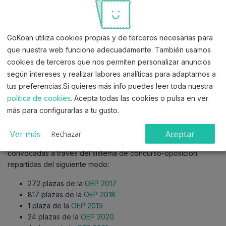
Activar prueba gratis 7 días
Sin tarjeta. Empieza ahora y pruébalo sin compromiso.
GoKoan utiliza cookies propias y de terceros necesarias para
que nuestra web funcione adecuadamente. También usamos
cookies de terceros que nos permiten personalizar anuncios
Plazas y convocatoria de
según intereses y realizar labores analíticas para adaptarnos a
tus preferencias.Si quieres más info puedes leer toda nuestra
Estabilización para Auxiliar
política de cookies
. Acepta todas las cookies o pulsa en ver
Administrativo de la Comunidad de
más para configurarlas a tu gusto.
Madrid
Ver más
Aceptar
Rechazar
El proceso de estabilización dispone de
1.118 plazas
convocadas a través del sistema de concurso-oposición
repartidas del siguiente modo:
272 plazas de la
OEP 2017
817 plazas de la
OEP 2018
1 plaza de la
OEP 2019
24 plazas de la
OEP 2020