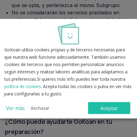
que se opta, y pertenezca al mismo Subgrupo.
No se considerarán los servicios prestados en
cualquier Administración bajo contratos de trabajo
temporales de colaboración social según el Real
Decreto 1445/1982, de 25 de junio.
Si los servicios prestados no son a jornada
completa, se valorarán proporcionalmente a la
GoKoan utiliza cookies propias y de terceros necesarias para
jornada efectivamente trabajada.
que nuestra web funcione adecuadamente. También usamos
Los servicios prestados se valorarán a razón de
cookies de terceros que nos permiten personalizar anuncios
0,084 puntos por mes o fracción, hasta un
según intereses y realizar labores analíticas para adaptarnos a
máximo de 6 puntos.
tus preferencias.Si quieres más info puedes leer toda nuestra
Los servicios se computarán hasta la fecha de
política de cookies
. Acepta todas las cookies o pulsa en ver más
finalización del plazo de presentación de
para configurarlas a tu gusto.
solicitudes.
Ver más
Aceptar
Rechazar
¿Cómo puede ayudarte GoKoan en tu
preparación?