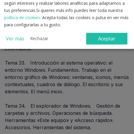
según intereses y realizar labores analíticas para adaptarnos a
documentación judicial.
tus preferencias.Si quieres más info puedes leer toda nuestra
política de cookies
. Acepta todas las cookies o pulsa en ver más
Tema 32. Informática básica: conceptos
para configurarlas a tu gusto.
fundamentales sobre el hardware y el software.
Sistemas de almacenamiento de datos. Sistemas
Ver más
Aceptar
Rechazar
operativos. Nociones básicas de seguridad
informática.
Tema 33. Introducción al sistema operativo: el
entorno Windows. Fundamentos. Trabajo en el
entorno gráfico de Windows: ventanas, iconos, menús
contextuales, cuadros de diálogo. El escritorio y sus
elementos. El menú inicio.
Tema 34. El explorador de Windows. Gestión de
carpetas y archivos. Operaciones de búsqueda.
Herramientas «Este equipo» y «Acceso rápido».
Accesorios. Herramientas del sistema.