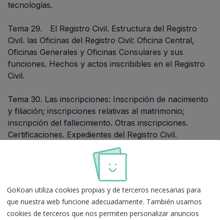
tecnologías.
Tema 29. El Registro Civil. Estructura del Registro
Civil. las Oficinas del Registro Civil: Oficina Central,
Oficinas Generales y Oficinas Consulares y sus
funciones. Hechos y actos inscribibles en el Registro
Civil.
Tema 30. Las inscripciones: Inscripción de nacimiento
y filiación; inscripciones relativas al matrimonio;
inscripción del fallecimiento. Otras inscripciones.
Certificaciones. Expedientes del Registro Civil.
Tema 31. Conceptos de archivo judicial y de
documentación judicial en relación con la legislación
vigente en materia de archivos judiciales. Formas de
GoKoan utiliza cookies propias y de terceros necesarias para
remisión de documentación judicial y relaciones
que nuestra web funcione adecuadamente. También usamos
documentales. Nuevas tecnologías en los archivos
cookies de terceros que nos permiten personalizar anuncios
judiciales de gestión. Las juntas de expurgo de la