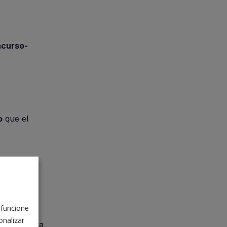
curso-
o
que el
 funcione
nalizar
 que cumpla