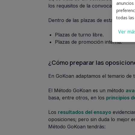
anuncios 
los requisitos de la convocatoria.
preferenc
todas las
Dentro de las plazas de estabilización
Ver má
Plazas de turno libre.
Plazas de promoción interna.
¿Cómo preparar las oposicione
En GoKoan adaptamos el temario de to
El Método GoKoan es un método
ava
basa, entre otros, en los
principios d
Los
resultados del ensayo
evidenci
oposiciones; pero sin duda lo mejor e
Método GoKoan tendrás: