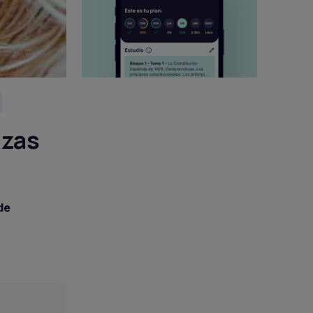
azas
de