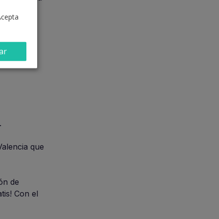
Acepta
ar
.
Valencia que
ón de
tis! Con el