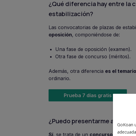
¿Qué diferencia hay entre la c
estabilización?
Las convocatorias de plazas de estabi
oposición
, componiéndose de:
Una fase de oposición (examen).
Otra fase de concurso (méritos).
Además, otra diferencia
es el temari
ordinario.
Prueba 7 días gratis
¿Puedo presentarme a la convo
GoKoan ut
adecuada
Sí
, se trata de un
concurso-oposició