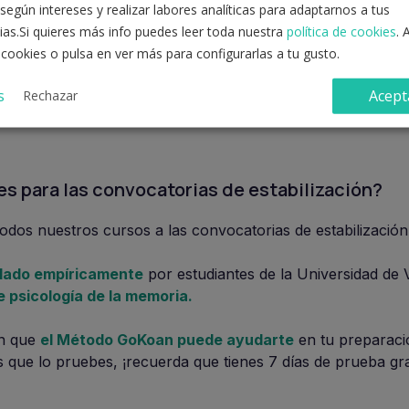
según intereses y realizar labores analíticas para adaptarnos a tus
ias.Si quieres más info puedes leer toda nuestra
política de cookies
. 
 cookies o pulsa en ver más para configurarlas a tu gusto.
 distinguimos, al igual que en las convocatorias ordinarias:
s
Acept
Rechazar
s para las convocatorias de estabilización?
dos nuestros cursos a las convocatorias de estabilización
lado empíricamente
por estudiantes de la Universidad de 
e psicología de la memoria.
an que
el Método GoKoan puede ayudarte
en tu preparaci
s que lo pruebes, ¡recuerda que tienes 7 días de prueba gra