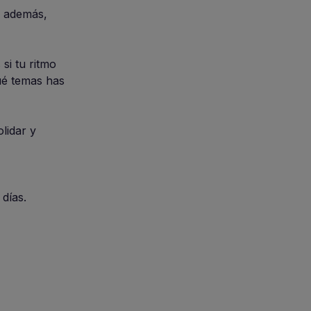
, además,
si tu ritmo
ué temas has
lidar y
días.