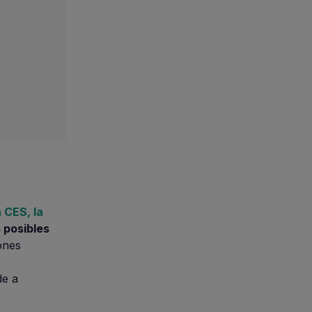
 CES, la
s posibles
ones
de a