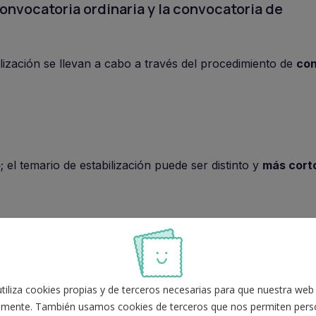
onvocatoria ordinaria y la convocatoria de
lización se llevan a cabo a través del procedimiento de
con
o
; el temario de estabilización puede ser distinto y
más cort
catoria de estabilización sin ser interino?
iliza cookies propias y de terceros necesarias para que nuestra web
mente. También usamos cookies de terceros que nos permiten perso
n abierto
, en el que puede presentarse cualquier persona