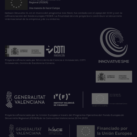
GoKoan Educatio SL en el marco del programa Icex Next, ha contado con el apoyo del ICEX y con la
cofinanciación del fondo europeo FEDER. La finalidad de este proyecto es contribuir al desarrollo
internacional de la empresa y de su entorno.
Proyecto cofinanciado por Ministerio de Ciencia e Innovación, CDTI
Innovación, Centro de Excelencia Cervera.
Proyecto cofinanciado por la Unión Europea a través del Programa Operativo del Fondo Europeo de
Desarrollo Regional (FEDER) de la Comunitat Valenciana 2014-2020