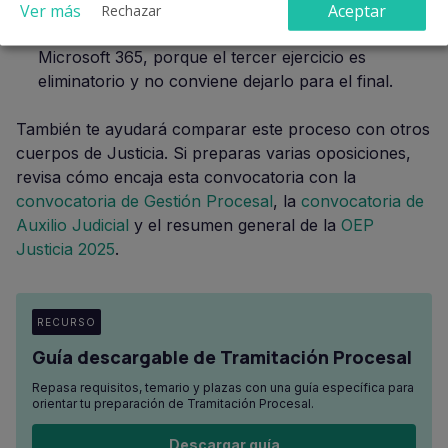
de casos prácticos.
Ver más
Aceptar
Rechazar
Ofimática:
práctica recurrente de Windows y
Microsoft 365, porque el tercer ejercicio es
eliminatorio y no conviene dejarlo para el final.
También te ayudará comparar este proceso con otros
cuerpos de Justicia. Si preparas varias oposiciones,
revisa cómo encaja esta convocatoria con la
convocatoria de Gestión Procesal
, la
convocatoria de
Auxilio Judicial
y el resumen general de la
OEP
Justicia 2025
.
RECURSO
Guía descargable de Tramitación Procesal
Repasa requisitos, temario y plazas con una guía específica para
orientar tu preparación de Tramitación Procesal.
Descargar guía