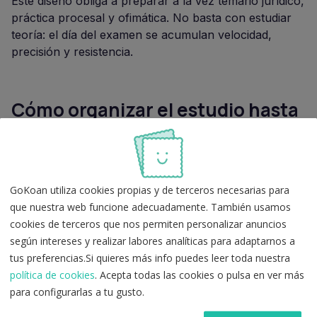
Este diseño obliga a preparar a la vez temario jurídico,
práctica procesal y ofimática. No basta con estudiar
teoría: el día del examen se acumulan velocidad,
precisión y resistencia.
Cómo organizar el estudio hasta
el examen
Con el examen fijado para el
3 de octubre de 2026
,
la preparación debe ser operativa. Una forma útil de
GoKoan utiliza cookies propias y de terceros necesarias para
ordenar el trabajo es separar tres carriles:
que nuestra web funcione adecuadamente. También usamos
cookies de terceros que nos permiten personalizar anuncios
Temario jurídico:
repaso de los temas 1 a 31, con
según intereses y realizar labores analíticas para adaptarnos a
especial atención a procedimientos, organización
tus preferencias.Si quieres más info puedes leer toda nuestra
judicial y normativa procesal.
política de cookies
. Acepta todas las cookies o pulsa en ver más
Práctica de test y supuestos:
simulacros con
para configurarlas a tu gusto.
penalización, revisión de errores y entrenamiento