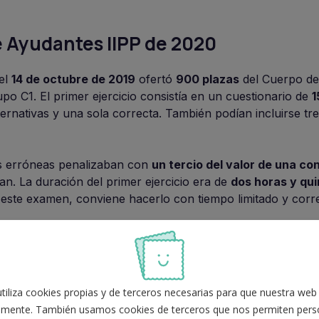
 Ayudantes IIPP de 2020
el
14 de octubre de 2019
ofertó
900 plazas
del Cuerpo de
upo C1. El primer ejercicio consistía en un cuestionario de
1
ternativas y una sola correcta. También podían incluirse tr
as erróneas penalizaban con
un tercio del valor de una co
n. La duración del primer ejercicio era de
dos horas y qu
 este examen, conviene hacerlo con tiempo limitado y corre
 para mejorar tu preparación
iliza cookies propias y de terceros necesarias para que nuestra web
mente. También usamos cookies de terceros que nos permiten perso
xamen completo en condiciones parecidas a las de una prueba