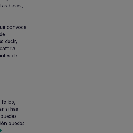
 Las bases,
 que convoca
 de
s decir,
catoria
 antes de
 fallos,
r si has
, puedes
bién puedes
DF
.