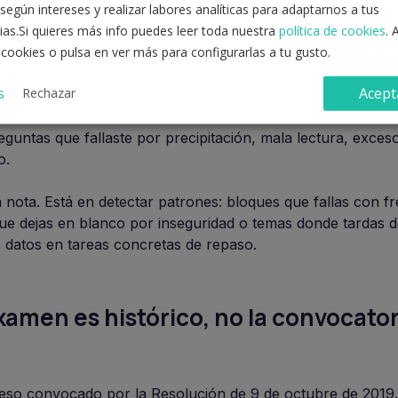
según intereses y realizar labores analíticas para adaptarnos a tus
do las dudas. Después, corrige en tres capas.
ias.Si quieres más info puedes leer toda nuestra
política de cookies
. 
 cookies o pulsa en ver más para configurarlas a tu gusto.
os y preguntas en blanco. Una fórmula de referencia para es
dos entre tres.
s
Acept
Rechazar
los que vienen de no saber la norma, recordar mal un artí
guntas que fallaste por precipitación, mala lectura, exces
o.
a nota. Está en detectar patrones: bloques que fallas con f
ue dejas en blanco por inseguridad o temas donde tardas 
 datos en tareas concretas de repaso.
examen es histórico, no la convocator
eso convocado por la Resolución de 9 de octubre de 2019.