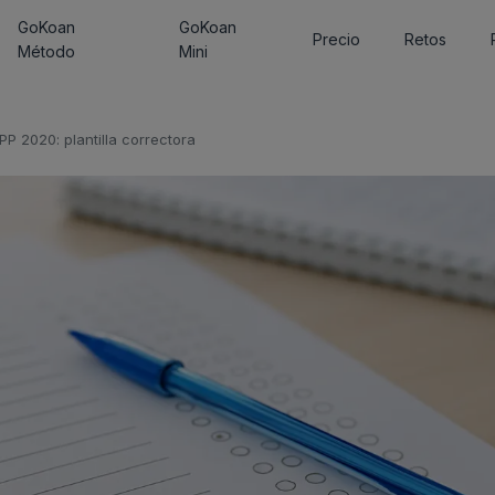
GoKoan
GoKoan
Precio
Retos
Método
Mini
P 2020: plantilla correctora