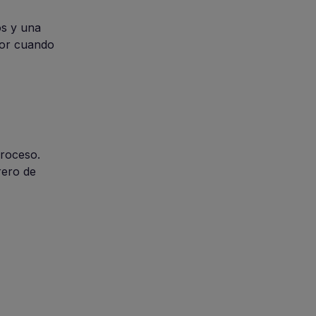
os y una
jor cuando
proceso.
rero de