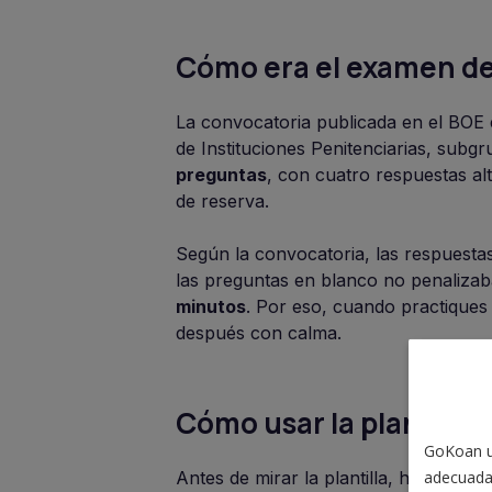
Cómo era el examen de
La convocatoria publicada en el BOE 
de Instituciones Penitenciarias, subgr
preguntas
, con cuatro respuestas al
de reserva.
Según la convocatoria, las respuest
las preguntas en blanco no penalizaba
minutos
. Por eso, cuando practiques
después con calma.
Cómo usar la plantilla
GoKoan ut
adecuada
Antes de mirar la plantilla, haz el e