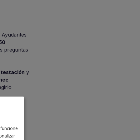
 Ayudantes
50
es preguntas
ntestación
y
ince
girlo
 funcione
nalizar
 real: sin