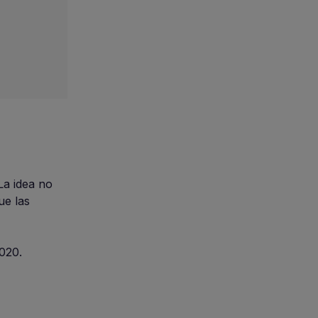
 La idea no
ue las
2020.