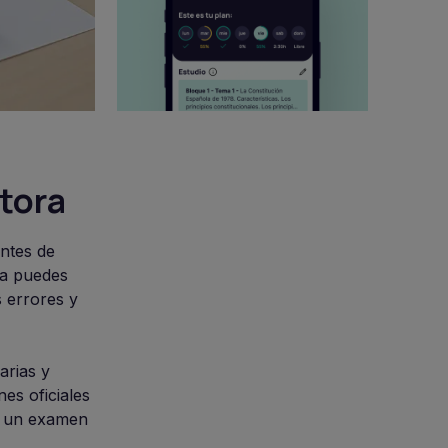
tora
antes de
na puedes
s errores y
arias y
es oficiales
on un examen