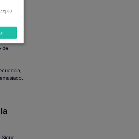
Acepta
te tipo de
ar
culo o
o de
recuencia,
demasiado.
ia
 Sigue