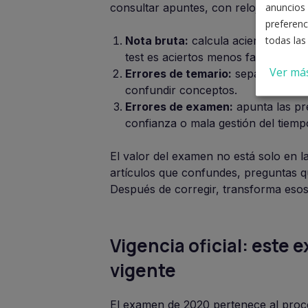
anuncios 
consultar apuntes, con reloj y marcan
preferenc
todas las
Nota bruta:
calcula aciertos, fall
test es aciertos menos fallos dividi
Ver má
Errores de temario:
separa los fal
confundir conceptos.
Errores de examen:
apunta las pre
confianza o mala gestión del tiemp
El valor del examen no está solo en l
artículos que confundes, preguntas q
Después de corregir, transforma esos
Vigencia oficial: este 
vigente
El examen de 2020 pertenece al proc