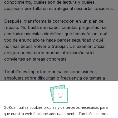
conocimiento, cuáles son de lectura y cuáles
aparecen por falta de estrategia al descartar opciones.
Después, transforma la corrección en un plan de
repaso. No basta con saber cuántas preguntas has
acertado: necesitas identificar qué temas fallan, qué
tipo de enunciado te hace perder seguridad y qué
normas debes volver a trabajar. Un examen oficial
antiguo puede darte mucha información si lo
conviertes en tareas concretas.
También es importante no sacar conclusiones
absolutas sobre dificultad o frecuencia de temas a
partir de un único examen. Úsalo junto a otros
exámenes oficiales de Ayudantes de Instituciones
Penitenciarias
, simulacros recientes y un calendario
de repasos. Así evitas estudiar solo lo que apareció en
GoKoan utiliza cookies propias y de terceros necesarias para
2020 y mantienes la preparación alineada con el
que nuestra web funcione adecuadamente. También usamos
temario vigente.